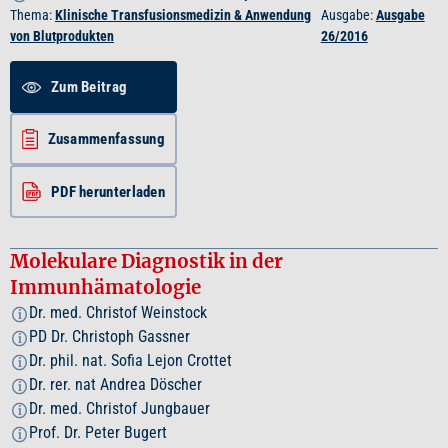
Thema:
Klinische Transfusionsmedizin & Anwendung
Ausgabe:
Ausgabe
von Blutprodukten
26/2016
Zum Beitrag
Zusammenfassung
PDF herunterladen
Molekulare Diagnostik in der
Immunhämatologie
Dr. med. Christof Weinstock
i
PD Dr. Christoph Gassner
i
Dr. phil. nat. Sofia Lejon Crottet
i
Dr. rer. nat Andrea Döscher
i
Dr. med. Christof Jungbauer
i
Prof. Dr. Peter Bugert
i