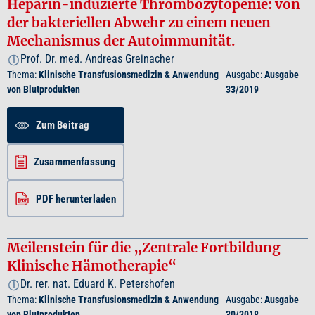
Heparin-induzierte Thrombozytopenie: von
der bakteriellen Abwehr zu einem neuen
Mechanismus der Autoimmunität.
Prof. Dr. med. Andreas Greinacher
i
Thema:
Klinische Transfusionsmedizin & Anwendung
Ausgabe:
Ausgabe
von Blutprodukten
33/2019
Zum Beitrag
Zusammenfassung
PDF herunterladen
Meilenstein für die „Zentrale Fortbildung
Klinische Hämotherapie“
Dr. rer. nat. Eduard K. Petershofen
i
Thema:
Klinische Transfusionsmedizin & Anwendung
Ausgabe:
Ausgabe
von Blutprodukten
30/2018