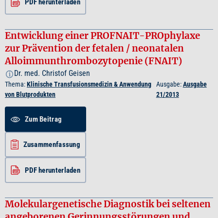
PDF herunterladen
Entwicklung einer PROFNAIT-PROphylaxe
zur Prävention der fetalen / neonatalen
Alloimmunthrombozytopenie (FNAIT)
Dr. med. Christof Geisen
i
Thema:
Klinische Transfusionsmedizin & Anwendung
Ausgabe:
Ausgabe
von Blutprodukten
21/2013
Zum Beitrag
Zusammenfassung
PDF herunterladen
Molekulargenetische Diagnostik bei seltenen
angeborenen Gerinnungsstörungen und