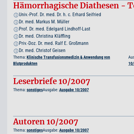
Hämorrhagische Diathesen - Te
Univ.-Prof. Dr. med. Dr. h. c. Erhard Seifried
i
Dr. med. Markus M. Müller
i
Prof. Dr. med. Edelgard Lindhoff-Last
i
Dr. med. Christina Kläffling
i
Priv.-Doz. Dr. med. Ralf E. Großmann
i
Dr. med. Christof Geisen
i
Thema:
Klinische Transfusionsmedizin & Anwendung von
Au
Blutprodukten
10
Leserbriefe 10/2007
Thema:
sonstiges
Ausgabe:
Ausgabe 10/2007
Autoren 10/2007
Thema:
sonstiges
Ausgabe:
Ausgabe 10/2007