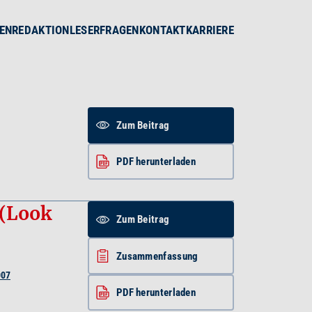
EN
REDAKTION
LESERFRAGEN
KONTAKT
KARRIERE
Zum Beitrag
PDF herunterladen
 (Look
Zum Beitrag
Zusammenfassung
007
PDF herunterladen