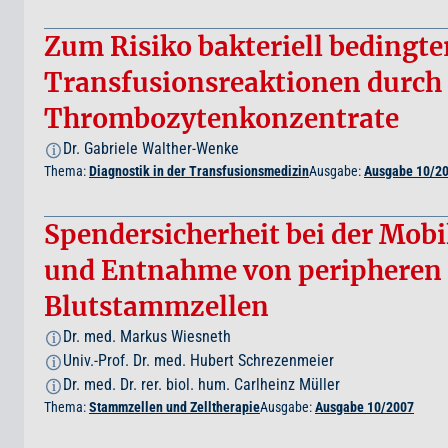
Zum Risiko bakteriell bedingte
Transfusionsreaktionen durch
Thrombozytenkonzentrate
Dr. Gabriele Walther-Wenke
i
Thema:
Diagnostik in der Transfusionsmedizin
Ausgabe:
Ausgabe 10/2
Spendersicherheit bei der Mobi
und Entnahme von peripheren
Blutstammzellen
Dr. med. Markus Wiesneth
i
Univ.-Prof. Dr. med. Hubert Schrezenmeier
i
Dr. med. Dr. rer. biol. hum. Carlheinz Müller
i
Thema:
Stammzellen und Zelltherapie
Ausgabe:
Ausgabe 10/2007