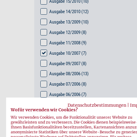
Ausgabe 15/2010
(10)
Ausgabe 14/2010
(12)
Ausgabe 13/2009
(10)
Ausgabe 12/2009
(8)
Ausgabe 11/2008
(9)
Ausgabe 10/2007
(7)
Ausgabe 09/2007
(8)
Ausgabe 08/2006
(13)
Ausgabe 07/2006
(8)
Ausgabe 06/2006
(7)
Ausgabe 05/2005
(15)
Datenschutzbestimmungen
|
Im
Wofür verwenden wir Cookies?
Ausgabe 04/2005
(14)
Wir verwenden Cookies, um die Funktionalität unserer Website zu
gewährleisten und zu verbessern. Die Cookies dienen beispielsweise
Ausgabe 03/2004
(16)
Ihnen Basisfunktionalitäten bereitzustellen, Kartenansichten anzuz
anonymisierte Statistiken über unsere Website-Besuche zu generie
Ausgabe 02/2004
(12)
personalisierte Werbung auf Drittstellen anzuzeigen. Für weitere