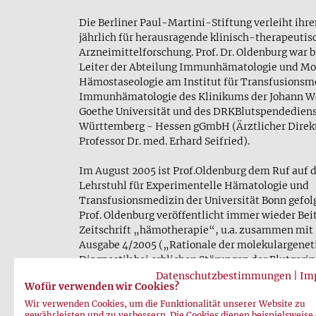
Die Berliner Paul-Martini-Stiftung verleiht ihre
jährlich für herausragende klinisch-therapeutis
Arzneimittelforschung. Prof. Dr. Oldenburg war bi
Leiter der Abteilung Immunhämatologie und Mo
Hämostaseologie am Institut für Transfusionsm
Immunhämatologie des Klinikums der Johann W
Goethe Universität und des DRKBlutspendedien
Württemberg - Hessen gGmbH (Ärztlicher Direk
Professor Dr. med. Erhard Seifried).
Im August 2005 ist Prof.Oldenburg dem Ruf auf 
Lehrstuhl für Experimentelle Hämatologie und
Transfusionsmedizin der Universität Bonn gefolg
Prof. Oldenburg veröffentlicht immer wieder Beit
Zeitschrift „hämotherapie“, u.a. zusammen mit 
Ausgabe 4/2005 („Rationale der molekulargenet
Diagnostik bei erblichen Störungen der Blutgeri
Redaktionsteam und die Herausgeber der Zeitsch
Datenschutzbestimmungen
|
Im
Wofür verwenden wir Cookies?
„hämotherapie“ gratulieren Herrn Prof.Oldenbur
Herzlichste zu einem weiteren schönen Erfolg se
Wir verwenden Cookies, um die Funktionalität unserer Website zu
gewährleisten und zu verbessern. Die Cookies dienen beispielsweise