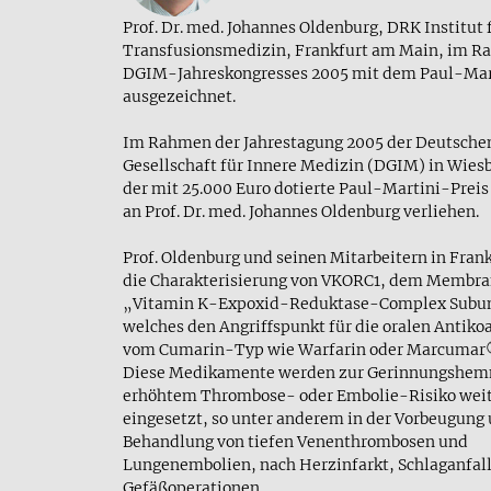
Prof. Dr. med. Johannes Oldenburg, DRK Institut 
Transfusionsmedizin, Frankfurt am Main, im R
DGIM-Jahreskongresses 2005 mit dem Paul-Mar
ausgezeichnet.
Im Rahmen der Jahrestagung 2005 der Deutsche
Gesellschaft für Innere Medizin (DGIM) in Wie
der mit 25.000 Euro dotierte Paul-Martini-Preis
an Prof. Dr. med. Johannes Oldenburg verliehen.
Prof. Oldenburg und seinen Mitarbeitern in Fran
die Charakterisierung von VKORC1, dem Membra
„Vitamin K-Expoxid-Reduktase-Complex Subuni
welches den Angriffspunkt für die oralen Antiko
vom Cumarin-Typ wie Warfarin oder Marcumar® 
Diese Medikamente werden zur Gerinnungshem
erhöhtem Thrombose- oder Embolie-Risiko weit 
eingesetzt, so unter anderem in der Vorbeugung
Behandlung von tiefen Venenthrombosen und
Lungenembolien, nach Herzinfarkt, Schlaganfall
Gefäßoperationen.