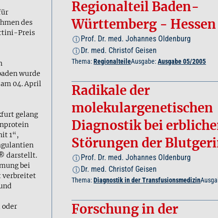
Regionalteil Baden-
für
Württemberg - Hessen
ahmen des
tini-Preis
Prof. Dr. med. Johannes Oldenburg
i
Dr. med. Christof Geisen
i
Thema:
Regionalteile
Ausgabe:
Ausgabe 05/2005
n
sbaden wurde
 am 04. April
Radikale der
molekulargenetischen
kfurt gelang
Diagnostik bei erblich
nprotein
t 1“,
Störungen der Blutger
agulantien
darstellt.
Prof. Dr. med. Johannes Oldenburg
i
mung bei
Dr. med. Christof Geisen
i
verbreitet
Thema:
Diagnostik in der Transfusionsmedizin
Ausga
 und
Forschung in der
 oder