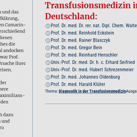
Transfusionsmedizin i
n und das
Deutschland:
fklärung,
ten Cumarin-
Prof. Dr. med. Dr. rer. nat. Dipl. Chem. Walt
i
berschießend
Prof. Dr. med. Reinhold Eckstein
i
diesen
Prof. Dr. med. Rainer Blasczyk
i
hes die
Prof. Dr. med. Gregor Bein
i
l andocken
Prof. Dr. med. Reinhard Henschler
i
war Prof.
Univ.-Prof. Dr. med. Dr. h. c. Erhard Seifried
Ursache ihrer
i
Univ.-Prof. Dr. med. Hubert Schrezenmeier
isen.
i
Prof. Dr. med. Johannes Oldenburg
i
der
Prof. Dr. med. Harald Klüter
i
nere
Thema:
Diagnostik in der Transfusionsmedizin
Ausga
aximilians-
, den
ch dazu
n und
zu