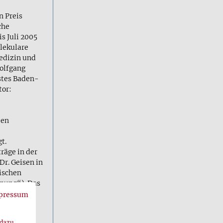
n Preis
che
s Juli 2005
lekulare
edizin und
olfgang
stes Baden-
tor:
den
t.
räge in der
Dr. Geisen in
ischen
nnung“). Das
rift
pressum
g auf das
iner
 dazu,