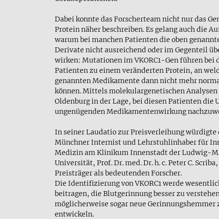
Dabei konnte das Forscherteam nicht nur das Ge
Protein näher beschreiben. Es gelang auch die Au
warum bei manchen Patienten die oben genann
Derivate nicht ausreichend oder im Gegenteil ü
wirken: Mutationen im VKORC1-Gen führen bei 
Patienten zu einem veränderten Protein, an welc
genannten Medikamente dann nicht mehr norma
können. Mittels molekulargenetischen Analysen 
Oldenburg in der Lage, bei diesen Patienten die 
ungenügenden Medikamentenwirkung nachzuwe
In seiner Laudatio zur Preisverleihung würdigte 
Münchner Internist und Lehrstuhlinhaber für In
Medizin am Klinikum Innenstadt der Ludwig-M
Universität, Prof. Dr. med. Dr. h. c. Peter C. Scriba
Preisträger als bedeutenden Forscher.
Die Identifizierung von VKORC1 werde wesentli
beitragen, die Blutgerinnung besser zu verstehe
möglicherweise sogar neue Gerinnungshemmer 
entwickeln.