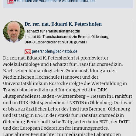
Hier finden Sie vorab unsere Autoreninformation.
Dr. rer. nat. Eduard K. Petershofen
Facharzt für Transfusionsmedizin
Institut für Transfusionsmedizin Bremen-Oldenburg,
DRK-Blutspendedienst NSTOB gGmbH
petershofen@bsd-nstob.de
Dr. rer. nat. Eduard K. Petershofen ist promovierter
Molekularbiologe und Facharzt für Transfusionsmedizin.
Nach seiner hämatologischen Grundausbildung an der
Medizinischen Hochschule Hannover und der
Universitätsklinikum Rostock erfolgte die Weiterbildung in
Transfusionsmedizin und Immungenetik im DRK-
Blutspendedienst Baden-Württemberg – Hessen in Frankfurt
und im DRK-Blutspendedienst NSTOB in Oldenburg. Dort war
er bis 2022 ärztlicher Leiter des Instituts Bremen-Oldenburg
und ist tätig in BAG in der Praxis für Transfusionsmedizin
Oldenburg. Berufspolitische Tätigkeiten beim BDT, der DGTI
und der European Federation for Immunogenetics.
Langjähriger Begutachter für medizinische Laboratorien