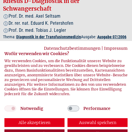
Rhesus D-Diagnostik in der
Schwangerschaft
Prof. Dr. med. Axel Seltsam
i
Dr. rer. nat. Eduard K. Petershofen
i
Prof. Dr. med. Tobias J. Legler
i
Thema:
Diagnostik in der Transfusionsmedizin
Ausgabe:
Ausgabe 07/2006
Datenschutzbestimmungen
|
Impressum
Zum Beitrag
Wofür verwenden wir Cookies?
Wir verwenden Cookies, um die Funktionalität unserer Website zu
gewährleisten und zu verbessern. Die Cookies dienen beispielsweise
PDF herunterladen
dazu, Ihnen Basisfunktionalitäten bereitzustellen, Kartenansichten
anzuzeigen, anonymisierte Statistiken über unsere Website-Besuche
zu generieren und personalisierte Werbung auf Drittstellen
anzuzeigen. Für weitere Informationen zu den von uns verwendeten
Cookies öffnen Sie die Einstellungen. Sie können Ihre Einwilligung
jederzeit für die Zukunft widerrufen.
Notwendig
Performance
Alle akzeptieren
Auswahl speichern
© 2026 DRK-Blutspendedienste