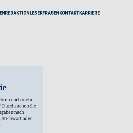
EN
REDAKTION
LESERFRAGEN
KONTAKT
KARRIERE
ie
chten noch mehr
? Durchsuchen Sie
sgaben nach
 Stichwort oder
n.