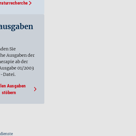
eraturrecherche
tausgaben
nden Sie
che Ausgaben der
erapie ab der
 Ausgabe 01/2003
-Datei.
allen Ausgaben
stöbern
dienste