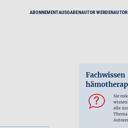
ABONNEMENT
AUSGABEN
AUTOR WERDEN
AUTOR
Fachwissen
hämotherap
Sie mö
wissen
alle Au
Thema,
Autore