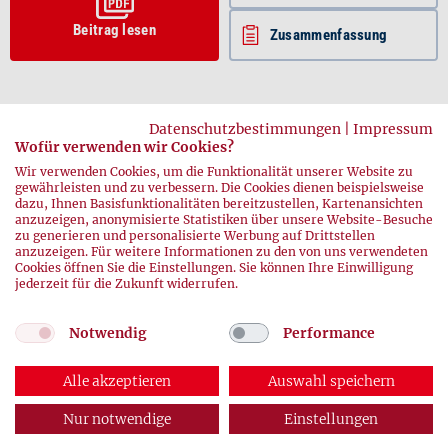
Beitrag lesen
Zusammenfassung
Datenschutzbestimmungen
|
Impressum
Wofür verwenden wir Cookies?
Wir verwenden Cookies, um die Funktionalität unserer Website zu
gewährleisten und zu verbessern. Die Cookies dienen beispielsweise
dazu, Ihnen Basisfunktionalitäten bereitzustellen, Kartenansichten
anzuzeigen, anonymisierte Statistiken über unsere Website-Besuche
zurück
zu generieren und personalisierte Werbung auf Drittstellen
anzuzeigen. Für weitere Informationen zu den von uns verwendeten
Cookies öffnen Sie die Einstellungen. Sie können Ihre Einwilligung
jederzeit für die Zukunft widerrufen.
Notwendig
Performance
Alle akzeptieren
Auswahl speichern
© 2026 DRK-Blutspendedienste
Impressum
|
Datenschutz
Nur notwendige
Einstellungen
ABONNEMENT
AUSGABEN
KONTAKT