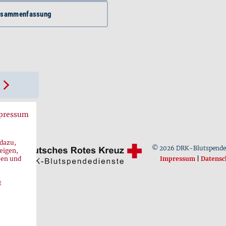
usammenfassung
pressum
 dazu,
© 2026 DRK-Blutspende
eigen,
ren und
Impressum
|
Datensc
t