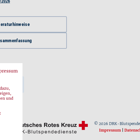
/2026
teratur­hinweise
usammenfassung
pressum
 dazu,
eigen,
ren und
t
© 2026 DRK-Blutspende
Impressum
|
Datensc