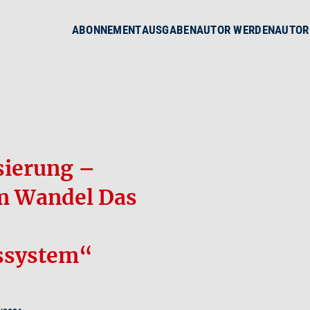
ABONNEMENT
AUSGABEN
AUTOR WERDEN
AUTOR
sierung –
m Wandel Das
ssystem“