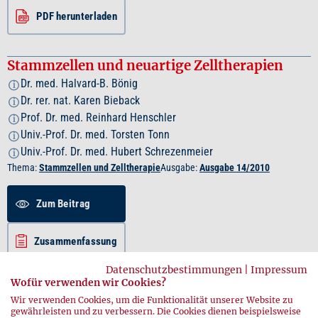
PDF herunterladen
Stammzellen und neuartige Zelltherapien
Dr. med. Halvard-B. Bönig
i
Dr. rer. nat. Karen Bieback
i
Prof. Dr. med. Reinhard Henschler
i
Univ.-Prof. Dr. med. Torsten Tonn
i
Univ.-Prof. Dr. med. Hubert Schrezenmeier
i
Thema:
Stammzellen und Zelltherapie
Ausgabe:
Ausgabe 14/2010
Zum Beitrag
Zusammenfassung
Datenschutzbestimmungen
|
Impressum
PDF herunterladen
Wofür verwenden wir Cookies?
Wir verwenden Cookies, um die Funktionalität unserer Website zu
gewährleisten und zu verbessern. Die Cookies dienen beispielsweise