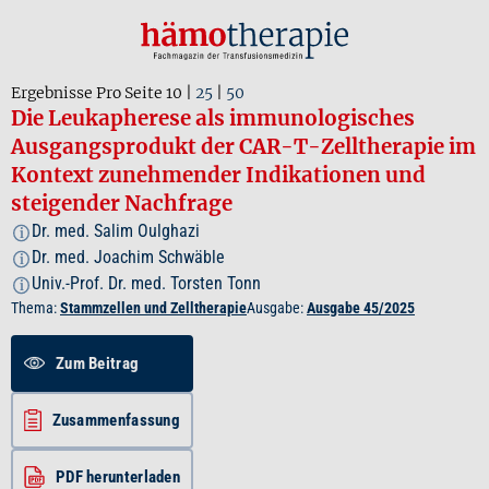
Ergebnisse Pro Seite
10
|
25
|
50
Die Leukapherese als immunologisches
Ausgangsprodukt der CAR-T-Zelltherapie im
Kontext zunehmender Indikationen und
steigender Nachfrage
Dr. med. Salim Oulghazi
i
Dr. med. Joachim Schwäble
i
Univ.-Prof. Dr. med. Torsten Tonn
i
Thema:
Stammzellen und Zelltherapie
Ausgabe:
Ausgabe 45/2025
Zum Beitrag
Zusammenfassung
PDF herunterladen