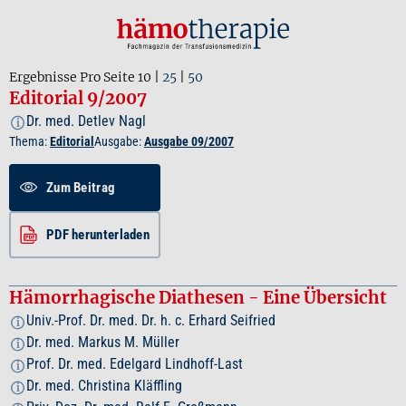
Ergebnisse Pro Seite
10
|
25
|
50
Editorial 9/2007
Dr. med. Detlev Nagl
i
Thema:
Editorial
Ausgabe:
Ausgabe 09/2007
Zum Beitrag
PDF herunterladen
Hämorrhagische Diathesen - Eine Übersicht
Univ.-Prof. Dr. med. Dr. h. c. Erhard Seifried
i
Dr. med. Markus M. Müller
i
Prof. Dr. med. Edelgard Lindhoff-Last
i
Dr. med. Christina Kläffling
i