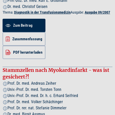
Priv.-Doz. Dr. med. Ralf E. Großmann
i
Dr. med. Christof Geisen
i
Thema:
Diagnostik in der Transfusionsmedizin
Ausgabe:
Ausgabe 09/2007
Zum Beitrag
Zusammenfassung
PDF herunterladen
Stammzellen nach Myokardinfarkt - was ist
gesichert?!
Prof. Dr. med. Andreas Zeiher
i
Univ.-Prof. Dr. med. Torsten Tonn
i
Univ.-Prof. Dr. med. Dr. h. c. Erhard Seifried
i
Prof. Dr. med. Volker Schächinger
i
Prof. Dr. rer. nat. Stefanie Dimmeler
i
Dr. med. Birgit Assmus
i