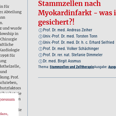
Stammzellen nach
in für
Myokardinfarkt - was i
er Abteilung
ann
gesichert?!
n.
nz und wurde
Prof. Dr. med. Andreas Zeiher
i
lowship in
Univ.-Prof. Dr. med. Torsten Tonn
i
 Chirurgie
Univ.-Prof. Dr. med. Dr. h. c. Erhard Seifried
i
aftliche
Prof. Dr. med. Volker Schächinger
i
 Kardiologie
Prof. Dr. rer. nat. Stefanie Dimmeler
 1998 für
i
hung
Dr. med. Birgit Assmus
i
dothelzelle,
Thema:
Stammzellen und Zelltherapie
Ausgabe:
Ausg
 und
ung. Prof.
schrieben,
chutzfaktors
iher hat sie
nwendung am
pressum
chlossenen
zelltherapie
 dazu,