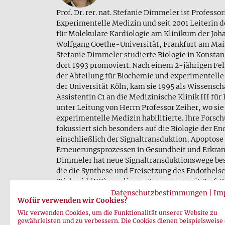
Prof. Dr. rer. nat. Stefanie Dimmeler ist Professor
Experimentelle Medizin und seit 2001 Leiterin d
für Molekulare Kardiologie am Klinikum der Joh
Wolfgang Goethe-Universität, Frankfurt am Mai
Stefanie Dimmeler studierte Biologie in Konsta
dort 1993 promoviert. Nach einem 2-jährigen Fel
der Abteilung für Biochemie und experimentelle
der Universität Köln, kam sie 1995 als Wissensch
Assistentin C1 an die Medizinische Klinik III für
unter Leitung von Herrn Professor Zeiher, wo sie
experimentelle Medizin habilitierte. Ihre Forsc
fokussiert sich besonders auf die Biologie der En
einschließlich der Signaltransduktion, Apoptose
Erneuerungsprozessen in Gesundheit und Erkrank
Dimmeler hat neue Signaltransduktionswege be
die die Synthese und Freisetzung des Endothels
Stickoxid (NO) regulieren. Zusammen mit Prof. Ze
Forschungsergebnisse aus dem Labor bis zur A
Datenschutzbestimmungen
|
Im
Wofür verwenden wir Cookies?
Krankenbett gebracht, was derzeit in den abges
und laufenden klinischen Studien zur Progenitor
Wir verwenden Cookies, um die Funktionalität unserer Website zu
gewährleisten und zu verbessern. Die Cookies dienen beispielsweise
bei kardiovasklären Erkrankungen gipfelt.