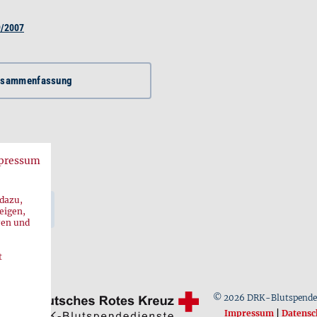
9/2007
usammenfassung
pressum
 dazu,
eigen,
ren und
t
© 2026 DRK-Blutspende
Impressum
|
Datensc