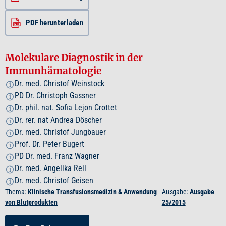
PDF herunterladen
Molekulare Diagnostik in der
Immunhämatologie
Dr. med. Christof Weinstock
i
PD Dr. Christoph Gassner
i
Dr. phil. nat. Sofia Lejon Crottet
i
Dr. rer. nat Andrea Döscher
i
Dr. med. Christof Jungbauer
i
Prof. Dr. Peter Bugert
i
PD Dr. med. Franz Wagner
i
Dr. med. Angelika Reil
i
Dr. med. Christof Geisen
i
Thema:
Klinische Transfusionsmedizin & Anwendung
Ausgabe:
Ausgabe
von Blutprodukten
25/2015