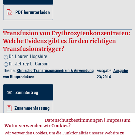
PDF herunterladen
Transfusion von Erythrozytenkonzentraten:
Welche Evidenz gibt es für den richtigen
Transfusionstrigger?
Dr. Lauren Hogshire
i
Dr. Jeffrey L. Carson
i
Thema:
Klinische Transfusionsmedizin & Anwendung
Ausgabe:
Ausgabe
von Blutprodukten
23/2014
Zum Beitrag
Zusammenfassung
Datenschutzbestimmungen
|
Impressum
PDF herunterladen
Wofür verwenden wir Cookies?
Wir verwenden Cookies, um die Funktionalität unserer Website zu