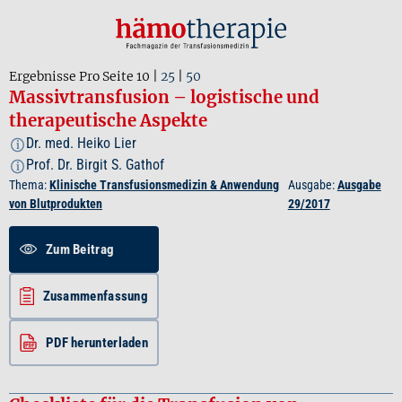
Ergebnisse Pro Seite
10
|
25
|
50
Massivtransfusion – logistische und
therapeutische Aspekte
Dr. med. Heiko Lier
i
Prof. Dr. Birgit S. Gathof
i
Thema:
Klinische Transfusionsmedizin & Anwendung
Ausgabe:
Ausgabe
von Blutprodukten
29/2017
Zum Beitrag
Zusammenfassung
PDF herunterladen