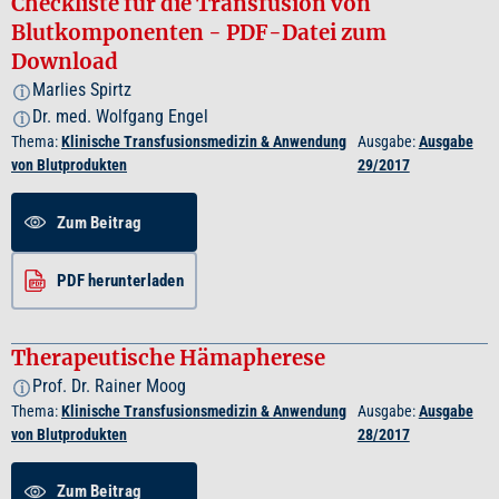
Checkliste für die Transfusion von
Blutkomponenten - PDF-Datei zum
Download
Marlies Spirtz
i
Dr. med. Wolfgang Engel
i
Thema:
Klinische Transfusionsmedizin & Anwendung
Ausgabe:
Ausgabe
von Blutprodukten
29/2017
Zum Beitrag
PDF herunterladen
Therapeutische Hämapherese
Prof. Dr. Rainer Moog
i
Thema:
Klinische Transfusionsmedizin & Anwendung
Ausgabe:
Ausgabe
von Blutprodukten
28/2017
Zum Beitrag