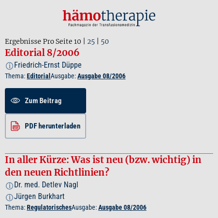
Ergebnisse Pro Seite
10
|
25
|
50
Editorial 8/2006
Friedrich-Ernst Düppe
i
Thema:
Editorial
Ausgabe:
Ausgabe 08/2006
Zum Beitrag
PDF herunterladen
In aller Kürze: Was ist neu (bzw. wichtig) in
den neuen Richtlinien?
Dr. med. Detlev Nagl
i
Jürgen Burkhart
i
Thema:
Regulatorisches
Ausgabe:
Ausgabe 08/2006