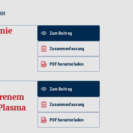
024
inie
Zum Beitrag
Zusammenfassung
PDF herunterladen
Zum Beitrag
orenem
Zusammenfassung
 Plasma
PDF herunterladen