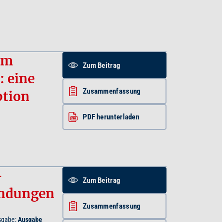
em
Zum Beitrag
 eine
Zusammenfassung
ption
PDF herunterladen
–
Zum Beitrag
endungen
Zusammenfassung
sgabe:
Ausgabe