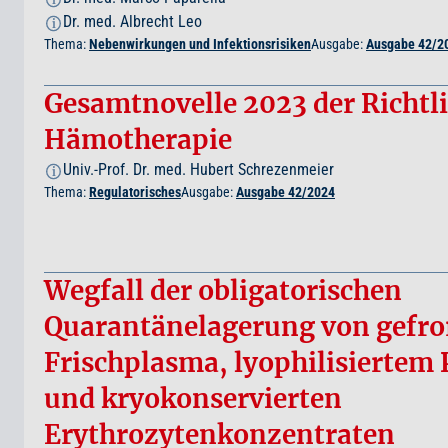
Dr. med. Albrecht Leo
i
Thema:
Nebenwirkungen und Infektionsrisiken
Ausgabe:
Ausgabe 42/2
Gesamtnovelle 2023 der Richtl
Hämotherapie
Univ.-Prof. Dr. med. Hubert Schrezenmeier
i
Thema:
Regulatorisches
Ausgabe:
Ausgabe 42/2024
Wegfall der obligatorischen
Quarantänelagerung von gefr
Frischplasma, lyophilisiertem
und kryokonservierten
Erythrozytenkonzentraten