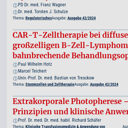
PD Dr. med. Franz Wagner
i
Dr. med. Torsten J. Schulze
i
Thema:
Regulatorisches
Ausgabe:
Ausgabe 42/2024
CAR-T-Zelltherapie bei diffus
großzelligen B-Zell-Lymphom:
bahnbrechende Behandlungso
Paul Wilhelm Hotz
i
Marcel Teichert
i
Univ.-Prof. Dr. med. Bastian von Tresckow
i
Thema:
Stammzellen und Zelltherapie
Ausgabe:
Ausgabe 42/2024
Extrakorporale Photopherese 
Prinzipien und klinische Anw
Prof. Dr. med. Dr. med. habil. Richard Schäfer
i
Thema:
Klinische Transfusionsmedizin & Anwendung von
Au