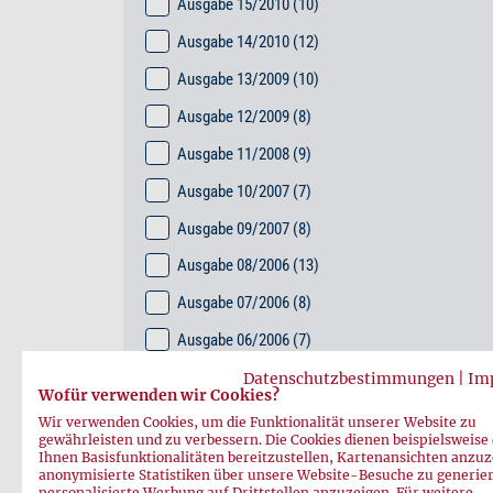
Ausgabe 15/2010
(10)
Ausgabe 14/2010
(12)
Ausgabe 13/2009
(10)
Ausgabe 12/2009
(8)
Ausgabe 11/2008
(9)
Ausgabe 10/2007
(7)
Ausgabe 09/2007
(8)
Ausgabe 08/2006
(13)
Ausgabe 07/2006
(8)
Ausgabe 06/2006
(7)
Ausgabe 05/2005
(15)
Datenschutzbestimmungen
|
Im
Wofür verwenden wir Cookies?
Ausgabe 04/2005
(14)
Wir verwenden Cookies, um die Funktionalität unserer Website zu
gewährleisten und zu verbessern. Die Cookies dienen beispielsweise
Ausgabe 03/2004
(16)
Ihnen Basisfunktionalitäten bereitzustellen, Kartenansichten anzuz
anonymisierte Statistiken über unsere Website-Besuche zu generie
Ausgabe 02/2004
(12)
personalisierte Werbung auf Drittstellen anzuzeigen. Für weitere