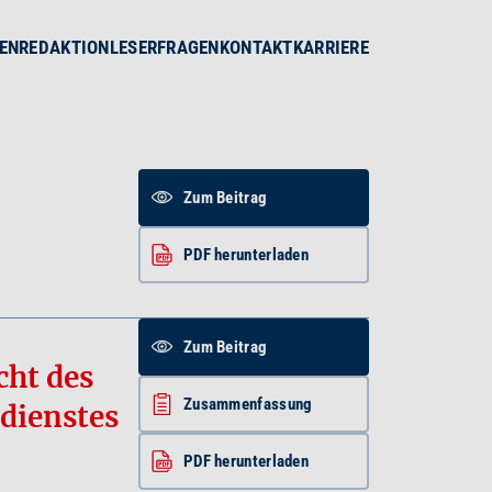
EN
REDAKTION
LESERFRAGEN
KONTAKT
KARRIERE
Zum Beitrag
PDF herunterladen
Zum Beitrag
cht des
Zusammenfassung
dienstes
PDF herunterladen