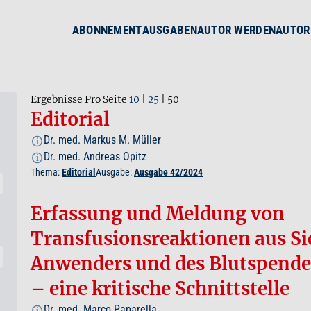
ABONNEMENT
AUSGABEN
AUTOR WERDEN
AUTOR
Ergebnisse Pro Seite
10
|
25
|
50
Editorial
Dr. med. Markus M. Müller
i
Dr. med. Andreas Opitz
i
Thema:
Editorial
Ausgabe:
Ausgabe 42/2024
Erfassung und Meldung von
Transfusionsreaktionen aus Si
Anwenders und des Blutspende
– eine kritische Schnittstelle
Dr. med. Marco Paparella
i