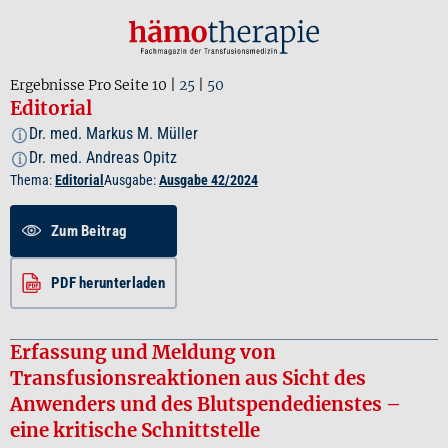
Ergebnisse Pro Seite
10
|
25
|
50
Editorial
Dr. med. Markus M. Müller
i
Dr. med. Andreas Opitz
i
Thema:
Editorial
Ausgabe:
Ausgabe 42/2024
Zum Beitrag
PDF herunterladen
Erfassung und Meldung von
Transfusionsreaktionen aus Sicht des
Anwenders und des Blutspendedienstes –
eine kritische Schnittstelle