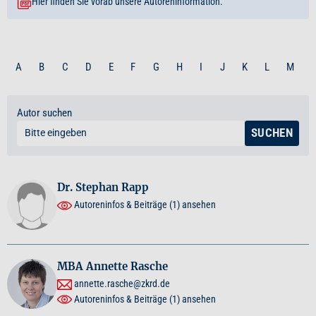
Hier finden Sie vorab unsere Autoreninformation.
A
B
C
D
E
F
G
H
I
J
K
L
M
Autor suchen
SUCHEN
Dr. Stephan Rapp
Autoreninfos & Beiträge
(1)
ansehen
MBA Annette Rasche
annette.rasche@zkrd.de
Autoreninfos & Beiträge
(1)
ansehen