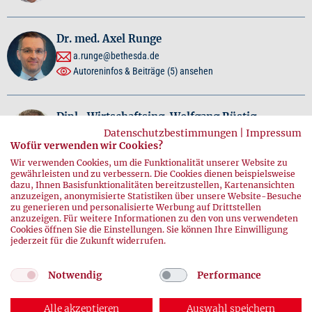
Dr. med. Axel Runge
a.runge@bethesda.de
Autoreninfos & Beiträge
(5)
ansehen
Dipl.-Wirtschaftsing. Wolfgang Rüstig
Datenschutzbestimmungen
|
Impressum
Kaufmännischer Geschäftsführer
Wofür verwenden wir Cookies?
DRK-Blutspendedienst Baden-Württemberg – Hessen
gemeinnützige GmbH
Wir verwenden Cookies, um die Funktionalität unserer Website zu
gewährleisten und zu verbessern. Die Cookies dienen beispielsweise
w.ruestig@blutspende.de
dazu, Ihnen Basisfunktionalitäten bereitzustellen, Kartenansichten
Autoreninfos & Beiträge
(3)
ansehen
anzuzeigen, anonymisierte Statistiken über unsere Website-Besuche
zu generieren und personalisierte Werbung auf Drittstellen
anzuzeigen. Für weitere Informationen zu den von uns verwendeten
Cookies öffnen Sie die Einstellungen. Sie können Ihre Einwilligung
jederzeit für die Zukunft widerrufen.
Notwendig
Performance
Alle akzeptieren
Auswahl speichern