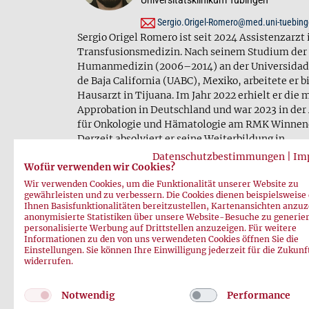
Sergio.Origel-Romero@med.uni-tuebin
Sergio Origel Romero ist seit 2024 Assistenzarzt 
Transfusionsmedizin. Nach seinem Studium der
Humanmedizin (2006–2014) an der Universida
de Baja California (UABC), Mexiko, arbeitete er bi
Hausarzt in Tijuana. Im Jahr 2022 erhielt er die
Approbation in Deutschland und war 2023 in der
für Onkologie und Hämatologie am RMK Winnend
Derzeit absolviert er seine Weiterbildung in
Transfusionsmedizin am Zentrum für Klinische
Datenschutzbestimmungen
|
Im
Wofür verwenden wir Cookies?
Transfusionsmedizin Tübingen gemeinnützige
Wir verwenden Cookies, um die Funktionalität unserer Website zu
gewährleisten und zu verbessern. Die Cookies dienen beispielsweise
Ihnen Basisfunktionalitäten bereitzustellen, Kartenansichten anzuz
anonymisierte Statistiken über unsere Website-Besuche zu generie
personalisierte Werbung auf Drittstellen anzuzeigen. Für weitere
zurück
Informationen zu den von uns verwendeten Cookies öffnen Sie die
Einstellungen. Sie können Ihre Einwilligung jederzeit für die Zukunf
widerrufen.
Notwendig
Performance