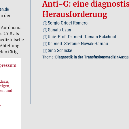
Anti-G: eine diagnosti
gen.de
Herausforderung
in der
Sergio Origel Romero
i
d Autónoma
Günalp Uzun
i
s 2018 als
Univ.-Prof. Dr. med. Tamam Bakchoul
i
 medizinische
Dr. med. Stefanie Nowak-Harnau
i
 Abteilung
Sina Schlicke
i
en tätig.
Thema:
Diagnostik in der Transfusionsmedizin
Ausga
pressum
 GmbH.
 dazu,
eigen,
ren und
t