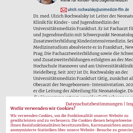
ulrich.rochwalsky@unimedizin-ffm.de
Dr. med. Ulrich Rochwalsky ist Leiter der Neonat
Klinik für Kinder- und Jugendmedizin der
Universitätsmedizin Frankfurt. Er ist Facharzt f
und Jugendmedizin mit Schwerpunkt Neonatolo
Zusatzweiterbildung Kinderintensivmedizin. Se
Medizinstudium absolvierte er in Frankfurt, Ne
Prag. Die Facharztweiterbildung sowie die Schw
und Zusatzweiterbildungen erfolgten an der Me
Hochschule Hannover und am Universitätsklini
Heidelberg. Seit 2017 ist Dr. Rochwalsky an der
Universitätsmedizin Frankfurt tätig, zunächst a
Oberarzt der Neugeborenen-Intensivstation. 2
er die Leitung der Abteilung für Neonatologie. Di
die Versorgung extrem unreifer Frühgeborener un
kranker Neugeborener spezialisiert. Ein Schwerpu
Datenschutzbestimmungen
|
Im
Wofür verwenden wir Cookies?
Etablierung der ersten Frauenmilchbank in Hesse
2019 in Kooperation mit Adem DRK-Blutspende
Wir verwenden Cookies, um die Funktionalität unserer Website zu
gewährleisten und zu verbessern. Die Cookies dienen beispielsweise
Baden-Württemberg – Hessen betrieben wird.
Ihnen Basisfunktionalitäten bereitzustellen, Kartenansichten anzuz
anonymisierte Statistiken über unsere Website-Besuche zu generie