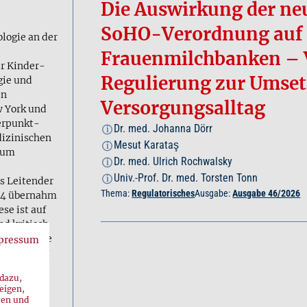
Die Auswirkung der ne
SoHO-Verordnung auf
ologie an der
Frauenmilchbanken – 
ür Kinder-
Regulierung zur Umse
gie und
in
Versorgungsalltag
w York und
erpunkt-
Dr. med. Johanna Dörr
i
dizinischen
Mesut Karataş
i
kum
Dr. med. Ulrich Rochwalsky
i
Univ.-Prof. Dr. med. Torsten Tonn
i
ls Leitender
Thema:
Regulatorisches
Ausgabe:
Ausgabe 46/2026
024 übernahm
ese ist auf
d kritisch
nkt ist die
pressum
n, die seit
dienst
 dazu,
eigen,
ren und