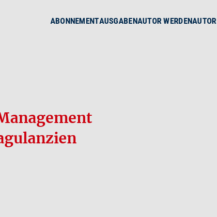
ABONNEMENT
AUSGABEN
AUTOR WERDEN
AUTOR
s Management
oagulanzien