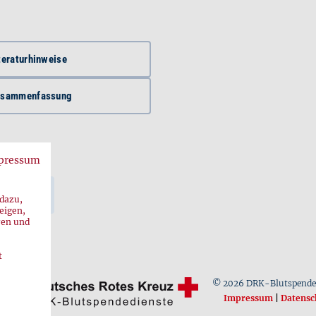
teratur­hinweise
usammenfassung
pressum
 dazu,
eigen,
ren und
t
© 2026 DRK-Blutspende
Impressum
|
Datensc