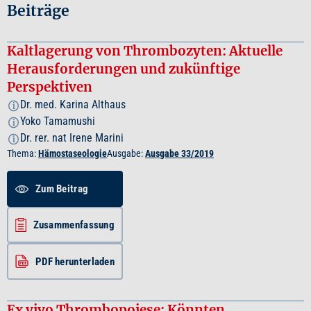
Beiträge
Kaltlagerung von Thrombozyten: Aktuelle
Herausforderungen und zukünftige
Perspektiven
Dr. med. Karina Althaus
i
Yoko Tamamushi
i
Dr. rer. nat Irene Marini
i
Thema:
Hämostaseologie
Ausgabe:
Ausgabe 33/2019
Zum Beitrag
Zusammenfassung
PDF herunterladen
Ex vivo Thrombopoiese: Könnten