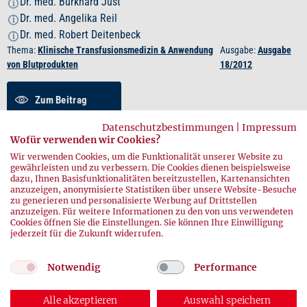
Dr. med. Burkhard Just
i
Dr. med. Angelika Reil
i
Dr. med. Robert Deitenbeck
i
Thema:
Klinische Transfusionsmedizin & Anwendung
Ausgabe:
Ausgabe
von Blutprodukten
18/2012
Zum Beitrag
Datenschutzbestimmungen
|
Impressum
Zusammenfassung
Wofür verwenden wir Cookies?
Wir verwenden Cookies, um die Funktionalität unserer Website zu
gewährleisten und zu verbessern. Die Cookies dienen beispielsweise
PDF herunterladen
dazu, Ihnen Basisfunktionalitäten bereitzustellen, Kartenansichten
anzuzeigen, anonymisierte Statistiken über unsere Website-Besuche
zu generieren und personalisierte Werbung auf Drittstellen
anzuzeigen. Für weitere Informationen zu den von uns verwendeten
Cookies öffnen Sie die Einstellungen. Sie können Ihre Einwilligung
jederzeit für die Zukunft widerrufen.
Notwendig
Performance
Alle akzeptieren
Auswahl speichern