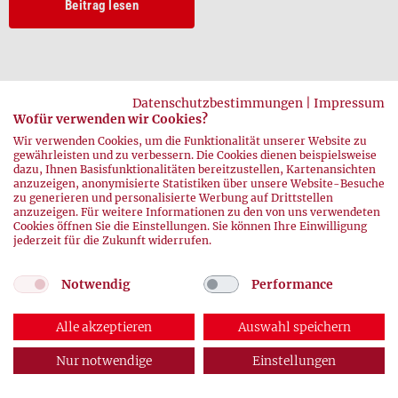
Beitrag lesen
Datenschutzbestimmungen
|
Impressum
Wofür verwenden wir Cookies?
Wir verwenden Cookies, um die Funktionalität unserer Website zu
gewährleisten und zu verbessern. Die Cookies dienen beispielsweise
dazu, Ihnen Basisfunktionalitäten bereitzustellen, Kartenansichten
zurück
anzuzeigen, anonymisierte Statistiken über unsere Website-Besuche
zu generieren und personalisierte Werbung auf Drittstellen
anzuzeigen. Für weitere Informationen zu den von uns verwendeten
Cookies öffnen Sie die Einstellungen. Sie können Ihre Einwilligung
jederzeit für die Zukunft widerrufen.
Notwendig
Performance
© 2026 DRK-Blutspendedienste
Alle akzeptieren
Auswahl speichern
Impressum
|
Datenschutz
Nur notwendige
Einstellungen
ABONNEMENT
AUSGABEN
KONTAKT