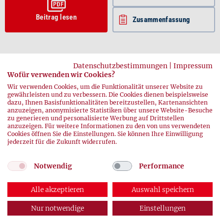
Beitrag lesen
Zusammenfassung
Datenschutzbestimmungen
|
Impressum
Wofür verwenden wir Cookies?
Wir verwenden Cookies, um die Funktionalität unserer Website zu
gewährleisten und zu verbessern. Die Cookies dienen beispielsweise
dazu, Ihnen Basisfunktionalitäten bereitzustellen, Kartenansichten
anzuzeigen, anonymisierte Statistiken über unsere Website-Besuche
zurück
zu generieren und personalisierte Werbung auf Drittstellen
anzuzeigen. Für weitere Informationen zu den von uns verwendeten
Cookies öffnen Sie die Einstellungen. Sie können Ihre Einwilligung
jederzeit für die Zukunft widerrufen.
Notwendig
Performance
Alle akzeptieren
Auswahl speichern
© 2026 DRK-Blutspendedienste
Impressum
|
Datenschutz
Nur notwendige
Einstellungen
ABONNEMENT
AUSGABEN
KONTAKT