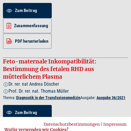
Zum Beitrag
Zusammenfassung
PDF herunterladen
Feto-maternale Inkompatibilität:
Bestimmung des fetalen RHD aus
mütterlichem Plasma
Dr. rer. nat Andrea Döscher
i
Prof. Dr. rer. nat. Thomas Müller
i
Thema:
Diagnostik in der Transfusionsmedizin
Ausgabe:
Ausgabe 36/2021
Zum Beitrag
Datenschutzbestimmungen
|
Impressum
Zusammenfassung
Wofür verwenden wir Cookies?