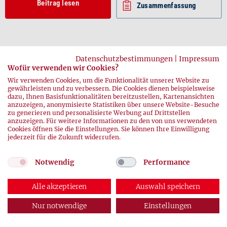
Beitrag lesen
Zusammenfassung
Datenschutzbestimmungen
|
Impressum
Wofür verwenden wir Cookies?
Wir verwenden Cookies, um die Funktionalität unserer Website zu
gewährleisten und zu verbessern. Die Cookies dienen beispielsweise
dazu, Ihnen Basisfunktionalitäten bereitzustellen, Kartenansichten
zurück
anzuzeigen, anonymisierte Statistiken über unsere Website-Besuche
zu generieren und personalisierte Werbung auf Drittstellen
anzuzeigen. Für weitere Informationen zu den von uns verwendeten
Cookies öffnen Sie die Einstellungen. Sie können Ihre Einwilligung
jederzeit für die Zukunft widerrufen.
Notwendig
Performance
Alle akzeptieren
Auswahl speichern
© 2026 DRK-Blutspendedienste
Impressum
|
Datenschutz
Nur notwendige
Einstellungen
ABONNEMENT
AUSGABEN
KONTAKT