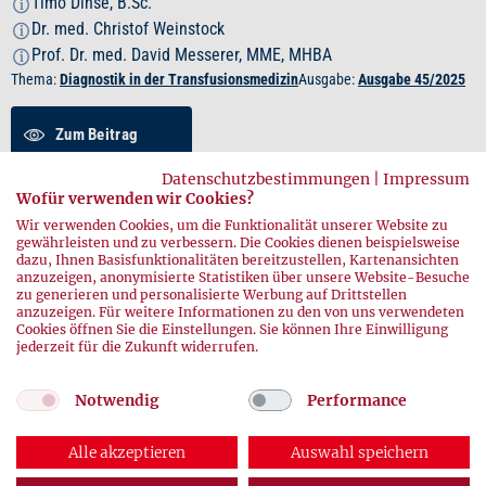
Timo Dinse, B.Sc.
i
Dr. med. Christof Weinstock
i
Prof. Dr. med. David Messerer, MME, MHBA
i
Thema:
Diagnostik in der Transfusionsmedizin
Ausgabe:
Ausgabe 45/2025
Zum Beitrag
Datenschutzbestimmungen
|
Impressum
Zusammenfassung
Wofür verwenden wir Cookies?
Wir verwenden Cookies, um die Funktionalität unserer Website zu
gewährleisten und zu verbessern. Die Cookies dienen beispielsweise
PDF herunterladen
dazu, Ihnen Basisfunktionalitäten bereitzustellen, Kartenansichten
anzuzeigen, anonymisierte Statistiken über unsere Website-Besuche
zu generieren und personalisierte Werbung auf Drittstellen
anzuzeigen. Für weitere Informationen zu den von uns verwendeten
Cookies öffnen Sie die Einstellungen. Sie können Ihre Einwilligung
jederzeit für die Zukunft widerrufen.
Notwendig
Performance
Alle akzeptieren
Auswahl speichern
© 2026 DRK-Blutspendedienste