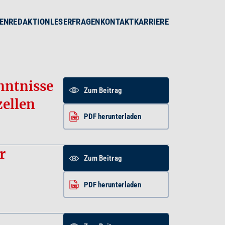
EN
REDAKTION
LESERFRAGEN
KONTAKT
KARRIERE
nntnisse
Zum Beitrag
ellen
PDF herunterladen
r
Zum Beitrag
PDF herunterladen