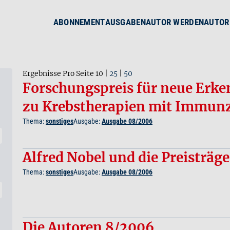
ABONNEMENT
AUSGABEN
AUTOR WERDEN
AUTOR
Ergebnisse Pro Seite
10
|
25
|
50
Forschungspreis für neue Erke
zu Krebstherapien mit Immunz
Thema:
sonstiges
Ausgabe:
Ausgabe 08/2006
Alfred Nobel und die Preisträge
Thema:
sonstiges
Ausgabe:
Ausgabe 08/2006
Die Autoren 8/2006