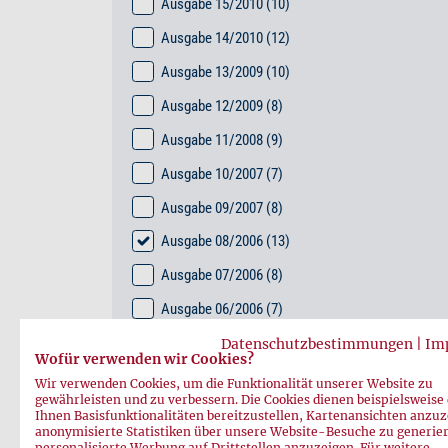
Ausgabe 15/2010
(10)
Ausgabe 14/2010
(12)
Ausgabe 13/2009
(10)
Ausgabe 12/2009
(8)
Ausgabe 11/2008
(9)
Ausgabe 10/2007
(7)
Ausgabe 09/2007
(8)
Ausgabe 08/2006
(13)
Ausgabe 07/2006
(8)
Ausgabe 06/2006
(7)
Ausgabe 05/2005
(15)
Datenschutzbestimmungen
|
Im
Wofür verwenden wir Cookies?
Ausgabe 04/2005
(14)
Wir verwenden Cookies, um die Funktionalität unserer Website zu
gewährleisten und zu verbessern. Die Cookies dienen beispielsweise
Ausgabe 03/2004
(16)
Ihnen Basisfunktionalitäten bereitzustellen, Kartenansichten anzuz
anonymisierte Statistiken über unsere Website-Besuche zu generie
Ausgabe 02/2004
(12)
personalisierte Werbung auf Drittstellen anzuzeigen. Für weitere