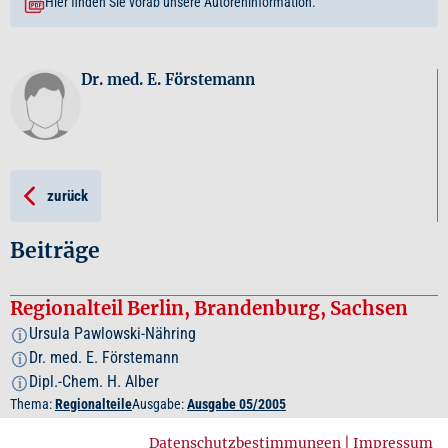
Hier finden Sie vorab unsere Autoreninformation.
Dr. med. E. Förstemann
zurück
Beiträge
Regionalteil Berlin, Brandenburg, Sachsen
Ursula Pawlowski-Nähring
i
Dr. med. E. Förstemann
i
Dipl.-Chem. H. Alber
i
Thema:
Regionalteile
Ausgabe:
Ausgabe 05/2005
Datenschutzbestimmungen
|
Impressum