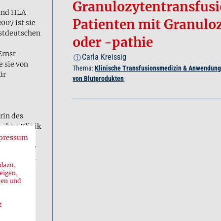
Granulozytentransfusi
 und HLA
Patienten mit Granulo
07 ist sie
estdeutschen
oder -pathie
Ernst-
Carla Kreissig
i
 sie von
Thema:
Klinische Transfusionsmedizin & Anwendun
ür
von Blutprodukten
rin des
schen Klinik
pressum
eit hat sie
plantation
 dazu,
eigen,
ren und
t