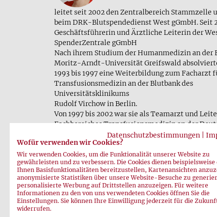
leitet seit 2002 den Zentralbereich Stammzelle
beim DRK-Blutspendedienst West gGmbH. Seit 20
Geschäftsführerin und Ärztliche Leiterin der W
SpenderZentrale gGmbH
Nach ihrem Studium der Humanmedizin an der 
Moritz-Arndt-Universität Greifswald absolvierte
1993 bis 1997 eine Weiterbildung zum Facharzt f
Transfusionsmedizin an der Blutbank des
Universitätsklinikums
Rudolf Virchow in Berlin.
Von 1997 bis 2002 war sie als Teamarzt und Leite
Fachbereiches Transfusionsmedizin an der Deut
für Diagnostik in Wiesbaden tätig.
Datenschutzbestimmungen
|
Im
Wofür verwenden wir Cookies?
Während ihrer Ausbildung und beruflichen Tätigk
mehrere Jahre im Bereich der Knochenmarktrans
Wir verwenden Cookies, um die Funktionalität unserer Website zu
gewährleisten und zu verbessern. Die Cookies dienen beispielsweise
gearbeitet.
Ihnen Basisfunktionalitäten bereitzustellen, Kartenansichten anzuz
anonymisierte Statistiken über unsere Website-Besuche zu generie
personalisierte Werbung auf Drittstellen anzuzeigen. Für weitere
Informationen zu den von uns verwendeten Cookies öffnen Sie die
Einstellungen. Sie können Ihre Einwilligung jederzeit für die Zukunf
zurück
widerrufen.